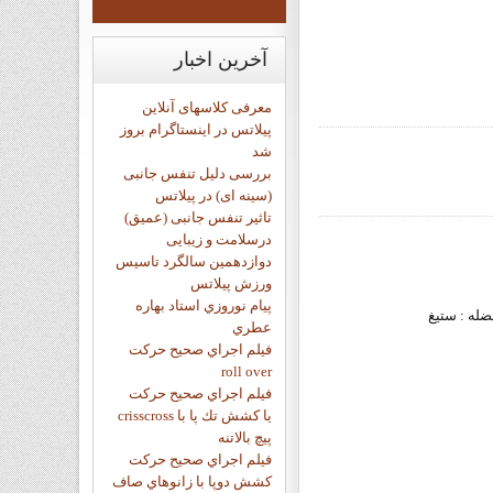
آخرین
اخبار
معرفی کلاسهای آنلاین
پیلاتس در اینستاگرام بروز
شد
بررسی دلیل تنفس جانبی
(سینه ای) در پیلاتس
تاثیر تنفس جانبی (عمیق)
درسلامت و زیبایی
دوازدهمين سالگرد تاسيس
ورزش پيلاتس
پيام نوروزي استاد بهاره
 : ستیغ
عطري
فيلم اجراي صحيح حرکت
roll over
فيلم اجراي صحيح حركت
crisscross يا كشش تك پا با
پيچ بالاتنه
فيلم اجراي صحيح حرکت
كشش دوپا با زانوهاي صاف