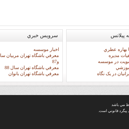
ه
پيلاتس
سرويس
خبري
ا بهاره عطري
اخبار موسسه
يات مديره
ويت در موسسه
و87
آموزشي
معرفي باشگاه تهران سال 88
رانيان در يک نگاه
معرفي باشگاه تهران بانوان
ظ مي باشد
 پيگرد قانوني است.