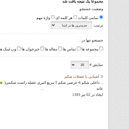
مجموعا یک نتیجه یافت شد
وضعیت جستجو
تمامی کلمات
هر کلمه ای
واژه مهم:
ترتیب:
جستجو تنها در :
مجموعه ها
تماس ها
مقاله ها
خبرخوان ها
وب لینک ها
نمایش #
1.
آشنايي با عضلات شکم
... داخلی شکم 4-عرضی شکم 5-مربع کمری عضله راست شکمی(
os
عانه ...
ایجاد در 02 تیر 1393