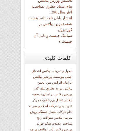
تاسيس ورزش پيلاتس
پيام استاد عطري بمناسب
آغاز سال 1396
انتشار پايان نامه تاثیر هشت
هفته تمرین پیلاتس بر
کورتیزول
سیاتیک چیست و دلیل آن
چیست ؟
کلمات
کلیدی
اصول و تمرينات پيلاتس
اعضاي
اصلي موسسه ورزشي پيلاتس
ايرانيان
افزایش سن
انجمن
پيلاتس
بهاره عطري بنيان گذار
ورزش پيلاتس در ايران
تاريخچه
پيلاتس
تعادل وزن
تقويت مركز
قدرت بدن
حرکات اصلاحی سر به
جلو
حرکات ماساژ
خستگی
روش
تمرینی پیلاتس
سوالات رايج
شناخت عضلات شکم
فوايد
ورزش پيلاتس
نادیا ذوالفقاری
چه