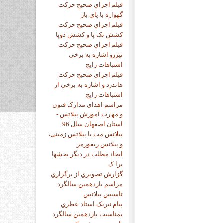
فيلم اجراي صحيح حرکت
گهواره با پاي باز
فيلم اجراي صحيح حرکت
کشش تک پا و کشش دوپا
فيلم اجراي صحيح حرکت
تيزرو اشاره به برخي
اشتباهات رايج
فيلم اجراي صحيح حرکت
هاندرد و اشاره به برخي از
اشتباهات رايج
مراسم اهدای مدارک فنون
و مهارت آموزش پیلاتس -
استان اصفهان سال 96
پیلاتس مت یا پیلاتس زمینی،
و پیلاتس ریفورمر
ايجاد مطلب در ديگر بخشها
برا ک
گزارش تصويري از برگزاري
مراسم يازدهمين سالگرد
تاسيس پيلاتس
پيام تبريک استاد عطري
بمناسبت يازدهمين سالگرد