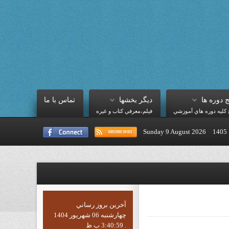
ج دوره ها
ديگر بخشها
تماس با ما
ج کليه دوره هاي آموزشي
فيلم،معرفي کتاب و غيره
Sunday 9 August 2026
آخرين بروز رساني
چهارشنبه 06 شهریور 1404
3:40:59 ب ظ .