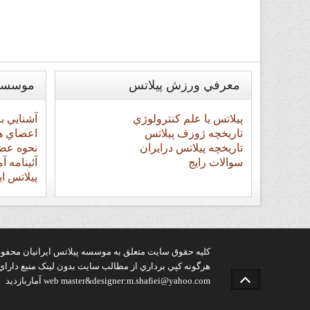
معرفي
ورزش پيلاتس
موسس
پيلاتس يا علم کنترولوژي
آشنايي ب
تاريخچه ژوزف پيلاتس
اعضاي ه
تاريخچه پيلاتس درايران
نحوه عض
سوالات رايج
آئينامه 
پيلاتس اي
کليه حقوق سايت متعلق به موسسه پيلاتس ايرانيان محفو
هرگونه کپي برداري از مطالب سايت بدون لينک منبع داراي
web master&designer:m.shafiei@yahoo.com آماربازديد