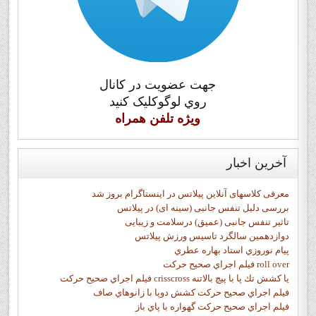
جهت عضويت در کانال
روي لوگوکليک کنيد
ويژه تلفن همراه
آخرین
اخبار
معرفی کلاسهای آنلاین پیلاتس در اینستاگرام بروز شد
بررسی دلیل تنفس جانبی (سینه ای) در پیلاتس
تاثیر تنفس جانبی (عمیق) درسلامت و زیبایی
دوازدهمين سالگرد تاسيس ورزش پيلاتس
پيام نوروزي استاد بهاره عطري
فيلم اجراي صحيح حرکت roll over
فيلم اجراي صحيح حركت crisscross يا كشش تك پا با پيچ بالاتنه
فيلم اجراي صحيح حرکت كشش دوپا با زانوهاي صاف
فيلم اجراي صحيح حرکت گهواره با پاي باز