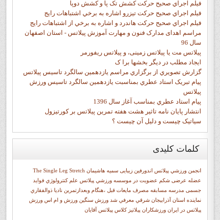
فيلم اجراي صحيح حرکت کشش تک پا و کشش دوپا
فيلم اجراي صحيح حرکت تيزرو اشاره به برخي اشتباهات رايج
فيلم اجراي صحيح حرکت هاندرد و اشاره به برخي از اشتباهات رايج
مراسم اهدای مدارک فنون و مهارت آموزش پیلاتس - استان اصفهان
سال 96
پیلاتس مت یا پیلاتس زمینی، و پیلاتس ریفورمر
ايجاد مطلب در ديگر بخشها برا ک
گزارش تصويري از برگزاري مراسم يازدهمين سالگرد تاسيس پيلاتس
پيام تبريک استاد عطري بمناسبت يازدهمين سالگرد تاسيس ورزش
پيلاتس
پيام استاد عطري بمناسب آغاز سال 1396
انتشار پايان نامه تاثیر هشت هفته تمرین پیلاتس بر کورتیزول
سیاتیک چیست و دلیل آن چیست ؟
کلمات
کلیدی
انجمن ورزشي پيلاتس
اندورفین
زیبایی
سميه هاشيمان
The Single Leg Stretch
عضله عرضی شکم
عضويت در موسسه ورزشي پيلاتس
علم کنترولوژي
فواید
جسمی
مدرسه
مسابقه
مصرف مایعات قبل ،هنگام وبعدازتمرین
ناديا ذوالفقاري
نماينده استان آذرابيجان شرقي معرفي شد
ورزش سنگین
ورزش و ام اس
ورزش
پیلاتس در ایران
ورزشکاران
پيلاتيز
کلاس پیلاتس آقایان