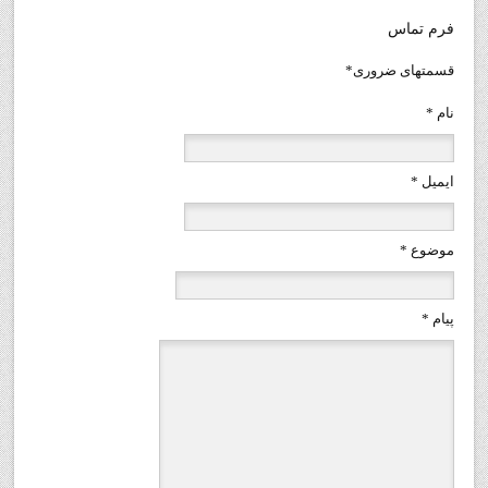
فرم تماس
قسمتهای ضروری*
نام
*
ایمیل
*
موضوع
*
پيام
*