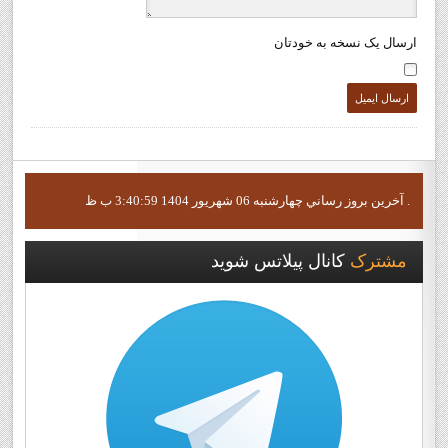
ارسال يک نسخه به خودتان
ارسال ايميل
آخرين بروز رساني چهارشنبه 06 شهریور 1404 3:40:59 ب ظ .
مشترک
کانال پيلاتس شويد