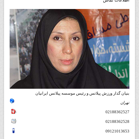
اطلاعات تماس
بنيان گذار ورزش پيلاتس و رئيس موسسه پيلاتس ايرانيان
تهران
02188362527
02188362528
09121013653